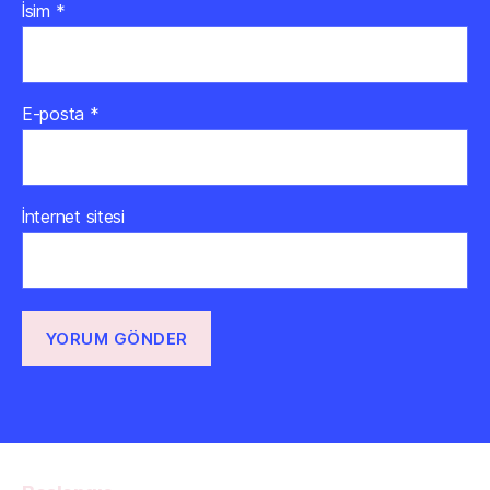
İsim
*
E-posta
*
İnternet sitesi