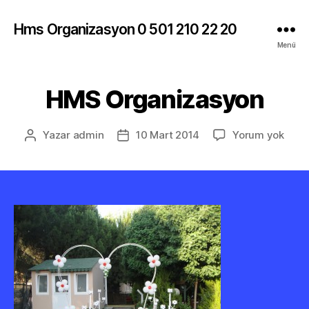
Hms Organizasyon 0 501 210 22 20
Menü
HMS Organizasyon
HMS
Yazar
admin
10 Mart 2014
Yorum yok
Yazının
Yazı
Orga
yazarı
tarihi