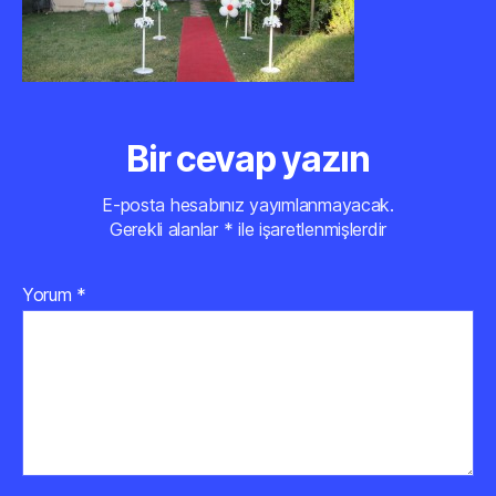
Bir cevap yazın
E-posta hesabınız yayımlanmayacak.
Gerekli alanlar
*
ile işaretlenmişlerdir
Yorum
*