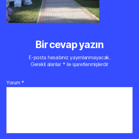
Bir cevap yazın
E-posta hesabınız yayımlanmayacak.
Gerekli alanlar
*
ile işaretlenmişlerdir
Yorum
*