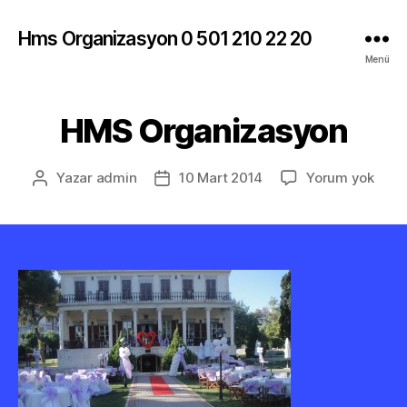
Hms Organizasyon 0 501 210 22 20
Menü
HMS Organizasyon
HMS
Yazar
admin
10 Mart 2014
Yorum yok
Yazının
Yazı
Orga
yazarı
tarihi