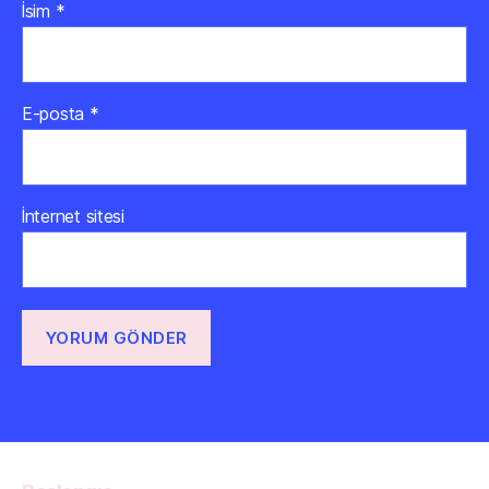
İsim
*
E-posta
*
İnternet sitesi