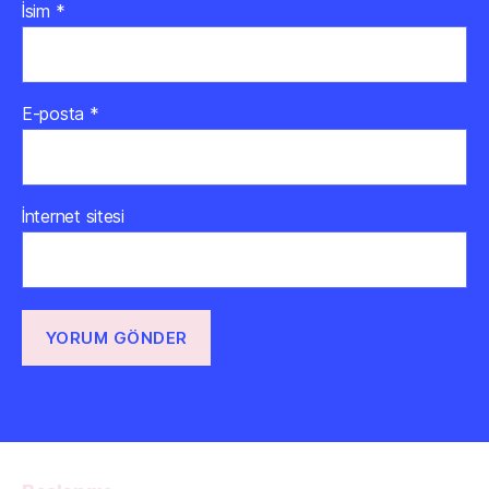
İsim
*
E-posta
*
İnternet sitesi