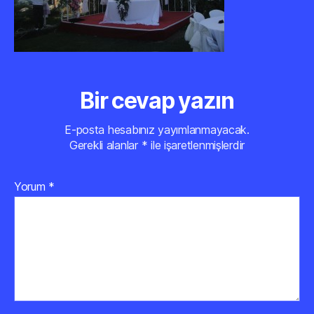
Bir cevap yazın
E-posta hesabınız yayımlanmayacak.
Gerekli alanlar
*
ile işaretlenmişlerdir
Yorum
*