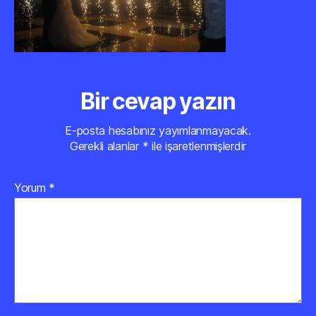
Bir cevap yazın
E-posta hesabınız yayımlanmayacak.
Gerekli alanlar
*
ile işaretlenmişlerdir
Yorum
*