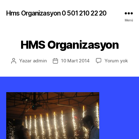
Hms Organizasyon 0 501 210 22 20
Menü
HMS Organizasyon
HMS
Yazar
admin
10 Mart 2014
Yorum yok
Yazının
Yazı
Orga
yazarı
tarihi