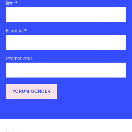
İsim
*
E-posta
*
İnternet sitesi