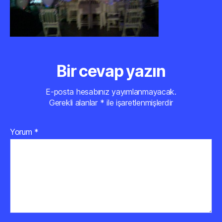
Bir cevap yazın
E-posta hesabınız yayımlanmayacak.
Gerekli alanlar
*
ile işaretlenmişlerdir
Yorum
*