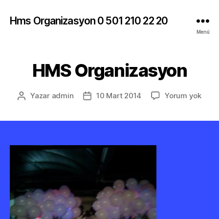
Hms Organizasyon 0 501 210 22 20
Menü
HMS Organizasyon
HMS
Yazar
admin
10 Mart 2014
Yorum yok
Yazının
Yazı
Orga
yazarı
tarihi