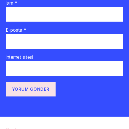
İsim
*
E-posta
*
İnternet sitesi