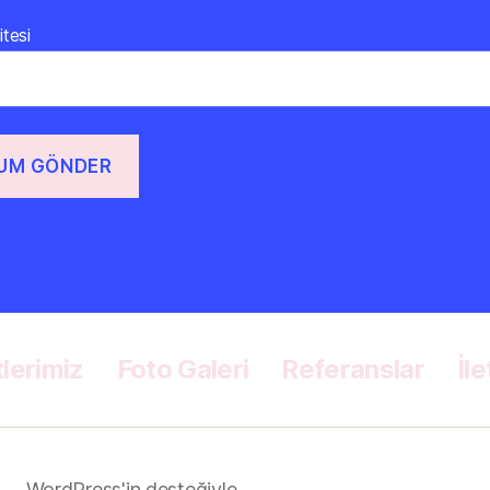
itesi
lerimiz
Foto Galeri
Referanslar
İl
WordPress'in desteğiyle