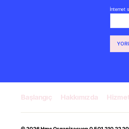
İnternet s
Başlangıç
Hakkımızda
Hizmet
© 2026
Hms Organizasyon 0 501 210 22 20