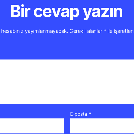
Bir cevap yazın
 hesabınız yayımlanmayacak.
Gerekli alanlar
*
ile işaretlen
E-posta
*