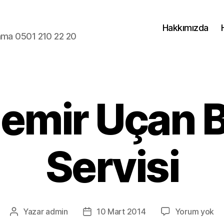
Hakkımızda
lama 0501 210 22 20
emir Uçan 
Servisi
Ga
Yazar
admin
10 Mart 2014
Yorum yok
Yazının
Yazı
Uç