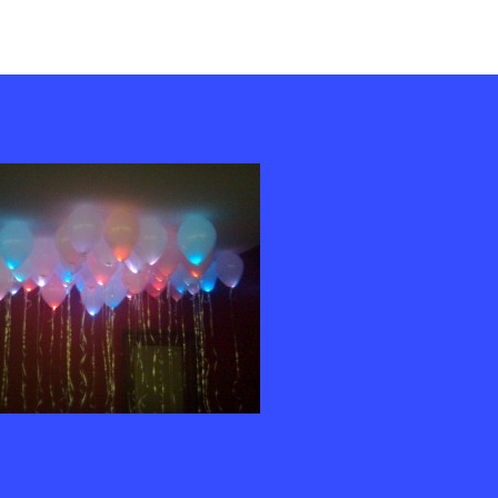
yazarı
tarihi
Ba
Se