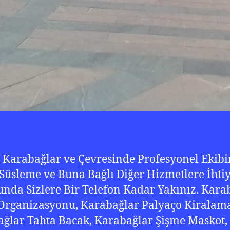
, Karabağlar ve Çevresinde Profesyonel Ekibi
Süsleme ve Buna Bağlı Diğer Hizmetlere İhti
nda Sizlere Bir Telefon Kadar Yakınız. Kara
 Organizasyonu, Karabağlar Palyaço Kiralam
ğlar Tahta Bacak, Karabağlar Şişme Maskot,