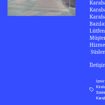
Karaba
Karaba
Karaba
Bazıla
Lütfen
Müşter
Hizme
Süsle
İletiş
İzmir
Kira
Etiketler
Süsl
Kara