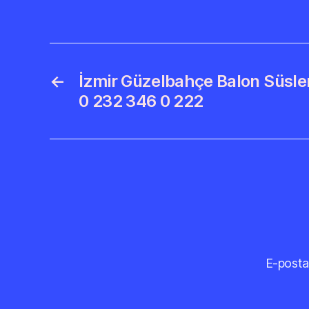
←
İzmir Güzelbahçe Balon Süsl
0 232 346 0 222
E-posta