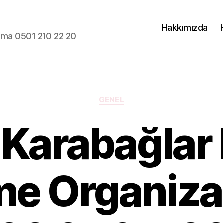
Hakkımızda
lama 0501 210 22 20
Kategoriler
GENEL
 Karabağlar
me Organiza