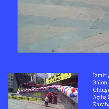
İzmir 
Balon 
Olduğu
Açılış
Karaba