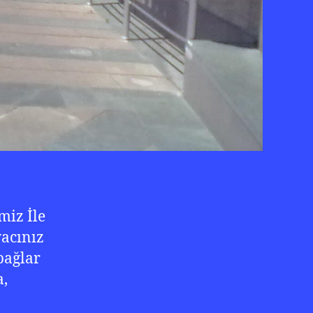
miz İle
yacınız
bağlar
a,