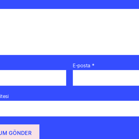
E-posta
*
itesi