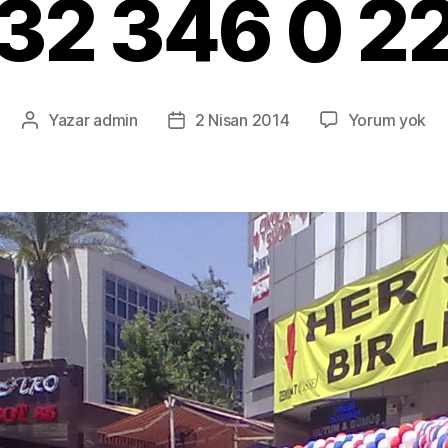
32 346 0 2
İzm
Yazar
admin
2 Nisan 2014
Yorum yok
Yazının
Yazı
Ka
yazarı
tarihi
Ba
Sü
Or
0
23
34
0
22