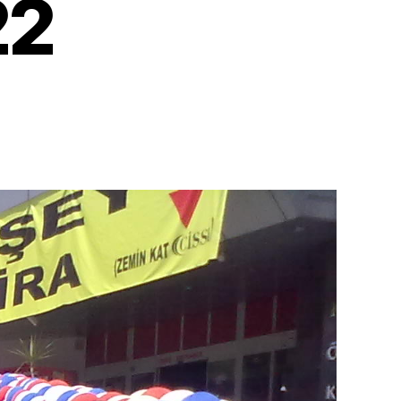
22
ir
rabağlar
lon
sleme
ganizasyon
2
6
2