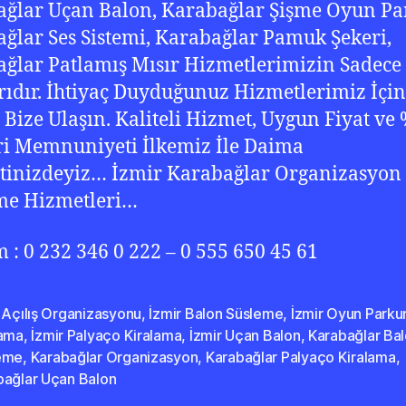
ğlar Uçan Balon, Karabağlar Şişme Oyun Pa
ğlar Ses Sistemi, Karabağlar Pamuk Şekeri,
ğlar Patlamış Mısır Hizmetlerimizin Sadece
rıdır. İhtiyaç Duyduğunuz Hizmetlerimiz İçin
 Bize Ulaşın. Kaliteli Hizmet, Uygun Fiyat ve
i Memnuniyeti İlkemiz İle Daima
tinizdeyiz… İzmir Karabağlar Organizasyon
me Hizmetleri…
im : 0 232 346 0 222 – 0 555 650 45 61
 Açılış Organizasyonu
,
İzmir Balon Süsleme
,
İzmir Oyun Parku
lama
,
İzmir Palyaço Kiralama
,
İzmir Uçan Balon
,
Karabağlar Ba
eme
,
Karabağlar Organizasyon
,
Karabağlar Palyaço Kiralama
,
bağlar Uçan Balon