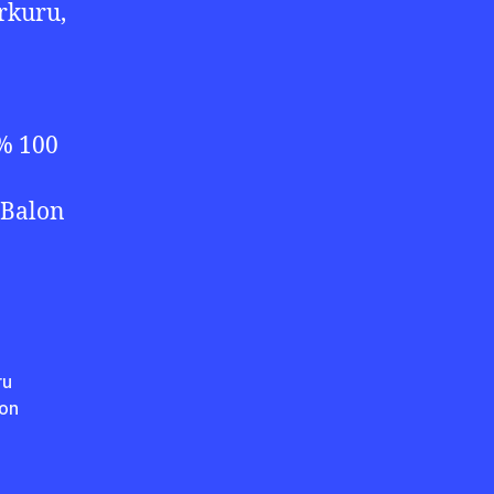
rkuru,
 % 100
 Balon
ru
lon