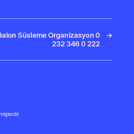
 Balon Süsleme Organizasyon 0
→
232 346 0 222
mişlerdir