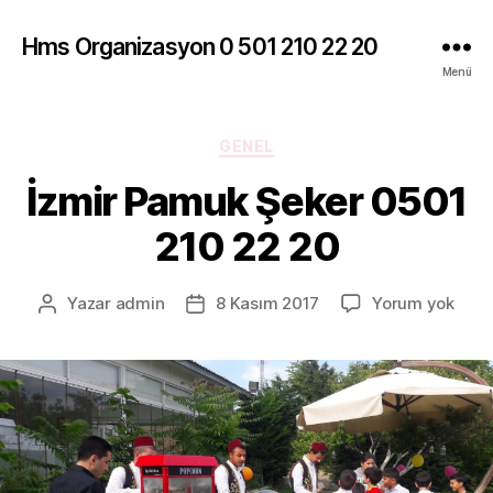
Hms Organizasyon 0 501 210 22 20
Menü
Kategoriler
GENEL
İzmir Pamuk Şeker 0501
210 22 20
İzmir
Yazar
admin
8 Kasım 2017
Yorum yok
Yazının
Yazı
Pam
yazarı
tarihi
Şeke
0501
210
22
20