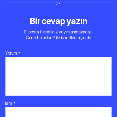
Bir cevap yazın
E-posta hesabınız yayımlanmayacak.
Gerekli alanlar
*
ile işaretlenmişlerdir
Yorum
*
İsim
*