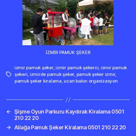
İZMİR PAMUK ŞEKER
izmir pamuk şeker
,
izmir pamuk şekerci
,
izmir pamuk
şekeri
,
izmirde pamuk şeker
,
pamuk şeker izmir
,
Etiketler
pamuk şeker kiralama
,
ucan balon organizasyon
←
Şişme Oyun Parkuru Kaydırak Kiralama 0501
210 22 20
→
Aliağa Pamuk Şeker Kiralama 0501 210 22 20