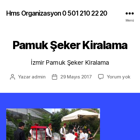
Hms Organizasyon 0 501 210 22 20
Menü
Pamuk Şeker Kiralama
İzmir Pamuk Şeker Kiralama
Pam
Yazar
admin
29 Mayıs 2017
Yorum yok
Yazının
Yazı
Şeke
yazarı
tarihi
Kira