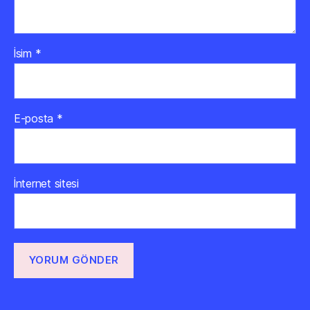
İsim
*
E-posta
*
İnternet sitesi