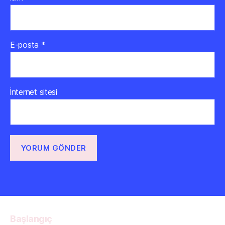
E-posta
*
İnternet sitesi
Başlangıç