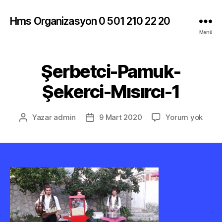
Hms Organizasyon 0 501 210 22 20
Menü
Şerbetci-Pamuk-
Şekerci-Mısırcı-1
Şerbe
Yazar
admin
9 Mart 2020
Yorum yok
Yazının
Yazı
Pamu
yazarı
tarihi
Şeker
Mısırc