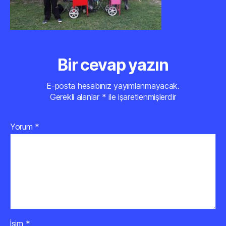
Bir cevap yazın
E-posta hesabınız yayımlanmayacak.
Gerekli alanlar
*
ile işaretlenmişlerdir
Yorum
*
İsim
*