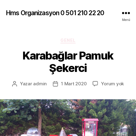
Hms Organizasyon 0 501 210 22 20
Menü
Kategoriler
GENEL
Karabağlar Pamuk
Şekerci
Karab
Yazar
admin
1 Mart 2020
Yorum yok
Yazının
Yazı
Pamu
yazarı
tarihi
Şeker