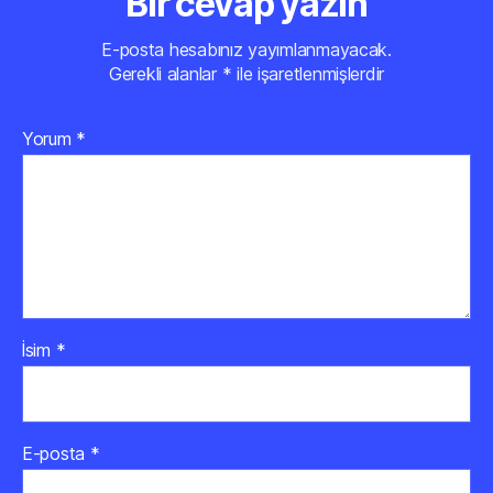
Bir cevap yazın
E-posta hesabınız yayımlanmayacak.
Gerekli alanlar
*
ile işaretlenmişlerdir
Yorum
*
İsim
*
E-posta
*