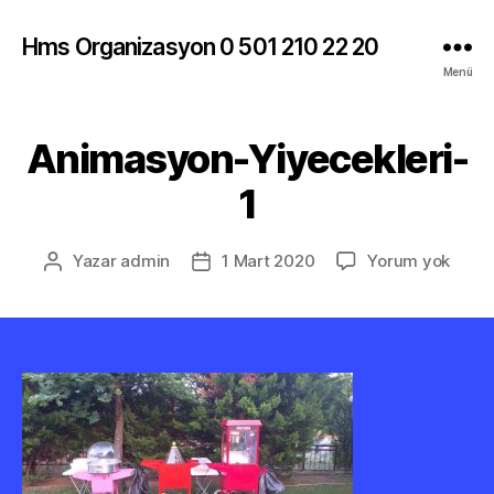
Hms Organizasyon 0 501 210 22 20
Menü
Animasyon-Yiyecekleri-
1
Anim
Yazar
admin
1 Mart 2020
Yorum yok
Yazının
Yazı
Yiyec
yazarı
tarihi
1