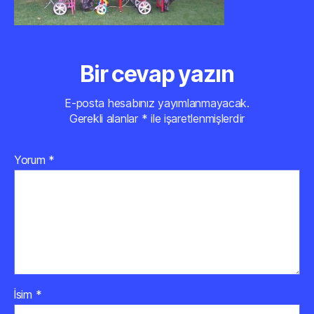
Bir cevap yazın
E-posta hesabınız yayımlanmayacak.
Gerekli alanlar
*
ile işaretlenmişlerdir
Yorum
*
İsim
*