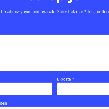
 hesabınız yayımlanmayacak.
Gerekli alanlar
*
ile işaretlen
E-posta
*
itesi