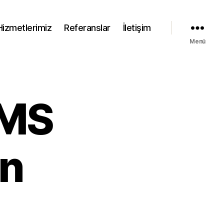
Hizmetlerimiz
Referanslar
İletişim
Menü
HMS
on
p
vuzu