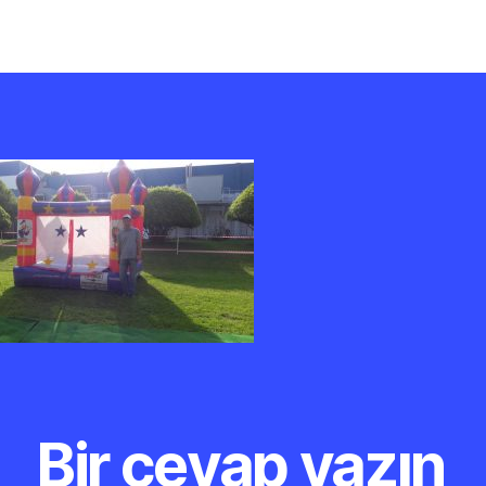
yazarı
tarihi
H
Or
Bir cevap yazın