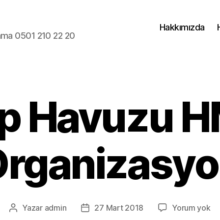
Hakkımızda
lama 0501 210 22 20
p Havuzu 
rganizasy
To
Yazar
admin
27 Mart 2018
Yorum yok
Yazının
Yazı
Ha