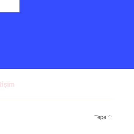
etişim
Tepe
↑