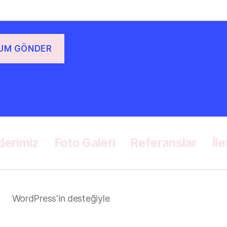
lerimiz
Foto Galeri
Referanslar
İl
WordPress'in desteğiyle