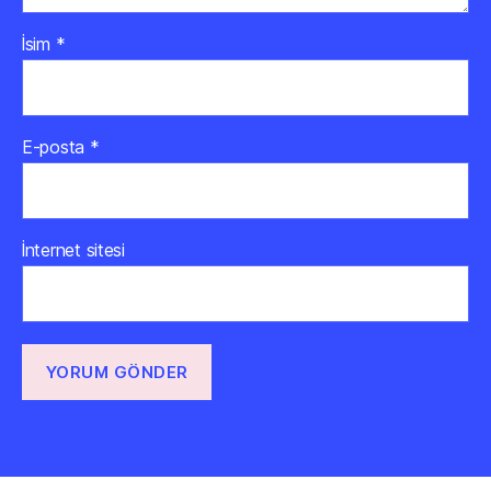
İsim
*
E-posta
*
İnternet sitesi