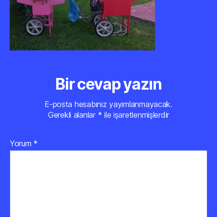
Bir cevap yazın
E-posta hesabınız yayımlanmayacak.
Gerekli alanlar
*
ile işaretlenmişlerdir
Yorum
*