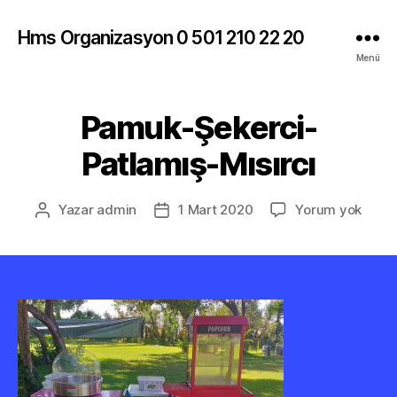
Hms Organizasyon 0 501 210 22 20
Menü
Pamuk-Şekerci-
Patlamış-Mısırcı
Pamu
Yazar
admin
1 Mart 2020
Yorum yok
Yazının
Yazı
Şeker
yazarı
tarihi
Patla
Mısırc