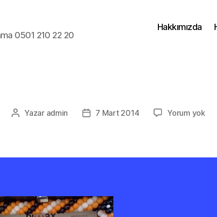
Hakkımızda
lama 0501 210 22 20
Yazar
admin
7 Mart 2014
Yorum yok
Yazının
Yazı
yazarı
tarihi