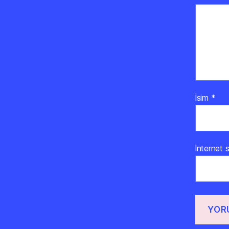
İsim
*
İnternet s