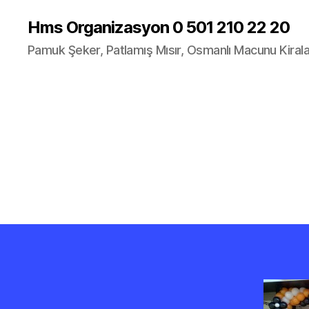
Hms Organizasyon 0 501 210 22 20
Pamuk Şeker, Patlamış Mısır, Osmanlı Macunu Kira