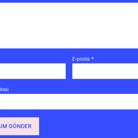
E-posta
*
itesi