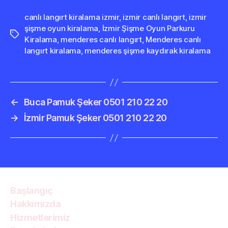
canlı langırt kiralama izmir
,
izmir canlı langırt
,
izmir
şişme oyun kiralama
,
İzmir Şişme Oyun Parkuru
Etiketler
Kiralama
,
menderes canlı langırt
,
Menderes canlı
langırt kiralama
,
menderes şişme kaydırak kiralama
←
Buca Pamuk Şeker 0501 210 22 20
→
İzmir Pamuk Şeker 0501 210 22 20
Başlangıç
Hakkımızda
Hizmetlerimiz