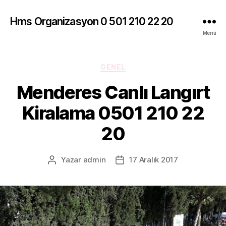
Hms Organizasyon 0 501 210 22 20
Menü
Kategoriler
GENEL
Menderes Canlı Langırt
Kiralama 0501 210 22
20
Yazar
admin
17 Aralık 2017
Yazının
Yazı
yazarı
tarihi