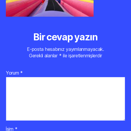
Bir cevap yazın
E-posta hesabınız yayımlanmayacak.
Gerekli alanlar
*
ile işaretlenmişlerdir
Yorum
*
İsim
*