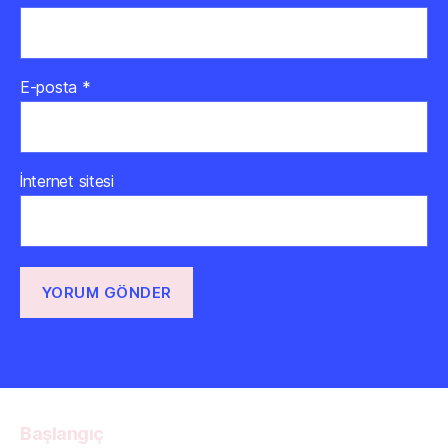
E-posta
*
İnternet sitesi
Başlangıç