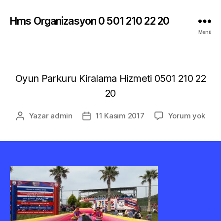
Hms Organizasyon 0 501 210 22 20
Menü
Oyun Parkuru Kiralama Hizmeti 0501 210 22
20
Yazar
admin
11 Kasım 2017
Yorum yok
Yazının
Yazı
yazarı
tarihi