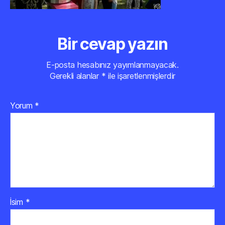
Bir cevap yazın
E-posta hesabınız yayımlanmayacak.
Gerekli alanlar
*
ile işaretlenmişlerdir
Yorum
*
İsim
*