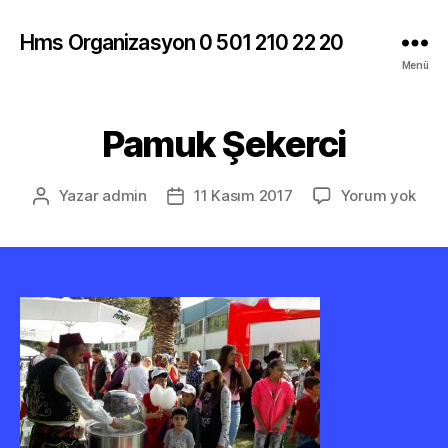
Hms Organizasyon 0 501 210 22 20
Menü
Pamuk Şekerci
Pam
Yazar
admin
11 Kasım 2017
Yorum yok
Yazının
Yazı
Şeke
yazarı
tarihi