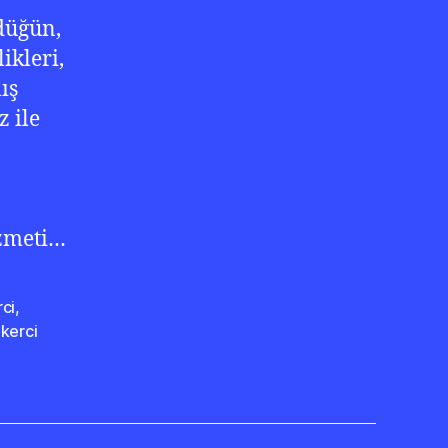
düğün,
ikleri,
ış
 ile
izmeti…
ci
,
kerci