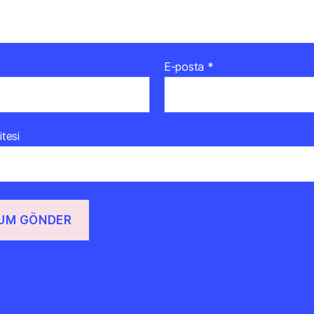
E-posta
*
itesi