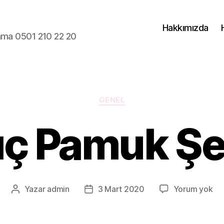
Hakkımızda
lama 0501 210 22 20
Kategoriler
GENEL
ıç Pamuk Şe
Sar
Yazar
admin
3 Mart 2020
Yorum yok
Yazının
Yazı
Pa
yazarı
tarihi
Şe