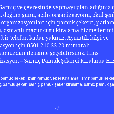
 Sarnıç ve çevresinde yapmayı planladığınız 
, doğum günü, açılış organizasyonu, okul şenl
 organizasyonları için pamuk şekerci, patlam
ı, osmanlı macuncusu kiralama hizmetlerimiz
 bir telefon kadar yakınız. Ayrıntılı bilgi ve
asyon için 0501 210 22 20 numaralı
numuzdan iletişime geçebilirsiniz. Hms
zasyon – Sarnıç Pamuk Şekerci Kiralama H
r pamuk şeker
,
İzmir Pamuk Şeker Kiralama
,
izmir pamuk şeker
ıç pamuk şeker
,
sarnıç pamuk şeker kiralama
,
sarnıç pamuk şe