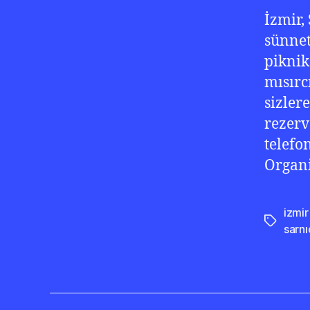
İzmir,
sünnet
piknik
mısırc
sizlere
rezerv
telefo
Organi
izmi
Etiketler
sarn