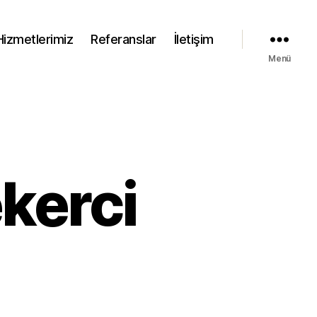
Hizmetlerimiz
Referanslar
İletişim
Menü
kerci
nıç
muk
kerci