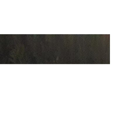
ferihisar
amuk
ker
01
10
2
0