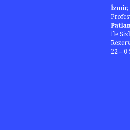
İzmir,
Profes
Patla
İle Siz
Rezerv
22 – 0