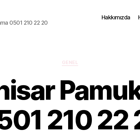
Hakkımızda
lama 0501 210 22 20
Kategoriler
GENEL
hisar Pamu
501 210 22