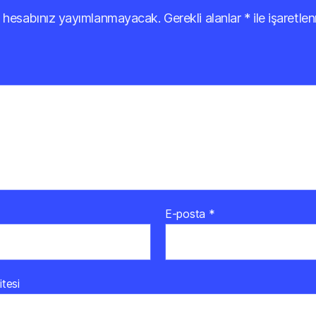
 hesabınız yayımlanmayacak.
Gerekli alanlar
*
ile işaretlen
E-posta
*
itesi