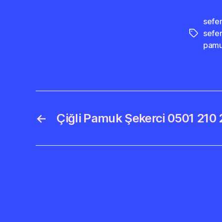
sefe
sefer
Etiketler
pamu
←
Çiğli Pamuk Şekerci 0501 210 