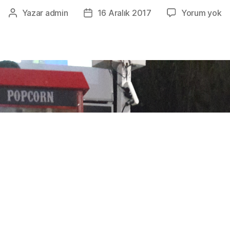
Se
Yazar
admin
16 Aralık 2017
Yorum yok
Yazının
Yazı
P
yazarı
tarihi
Şe
0
5
2
2
2