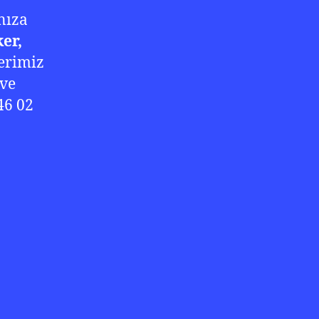
nıza
er,
erimiz
 ve
46 02