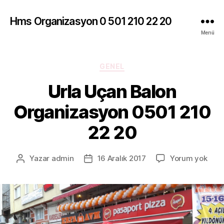
Hms Organizasyon 0 501 210 22 20
Menü
Kategoriler
GENEL
Urla Uçan Balon
Organizasyon 0501 210
22 20
Urla
Yazar
admin
16 Aralık 2017
Yorum yok
Yazının
Yazı
Uça
yazarı
tarihi
Balo
Orga
050
210
22