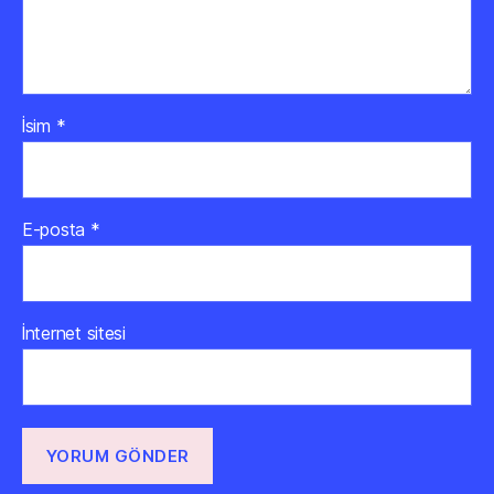
İsim
*
E-posta
*
İnternet sitesi