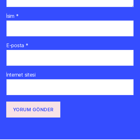
İsim
*
E-posta
*
İnternet sitesi