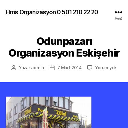
Hms Organizasyon 0 501 210 22 20
Menü
Odunpazarı
Organizasyon Eskişehir
Odun
Yazar
admin
7 Mart 2014
Yorum yok
Yazının
Yazı
Orga
yazarı
tarihi
Eskiş