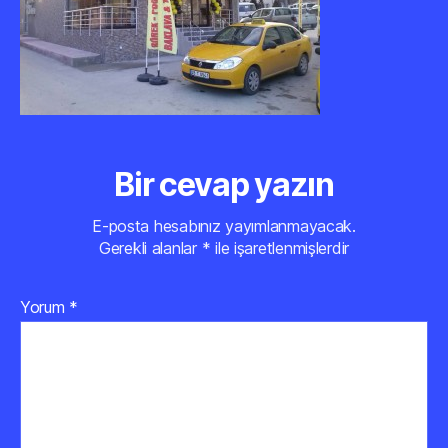
Bir cevap yazın
E-posta hesabınız yayımlanmayacak.
Gerekli alanlar
*
ile işaretlenmişlerdir
Yorum
*