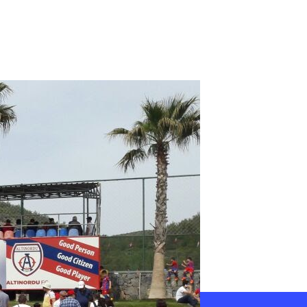
iağa
unge
un
ralama
501
10
2
0