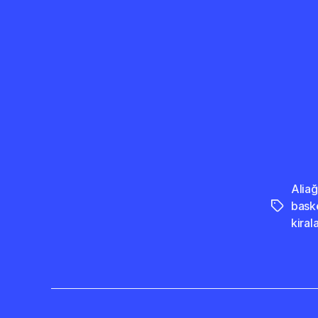
Aliağ
bask
Etiketler
kira