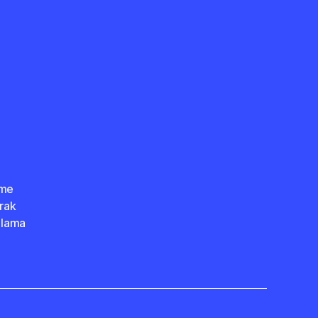
kme
rak
alama