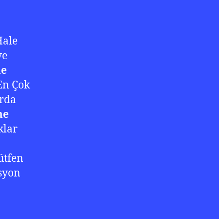
Hale
ve
e
En Çok
arda
me
klar
ütfen
asyon