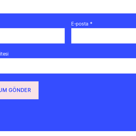
E-posta
*
itesi