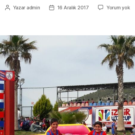
Al
Yazar
admin
16 Aralık 2017
Yorum yok
Yazının
Yazı
B
yazarı
tarihi
R
Ki
0
2
2
2