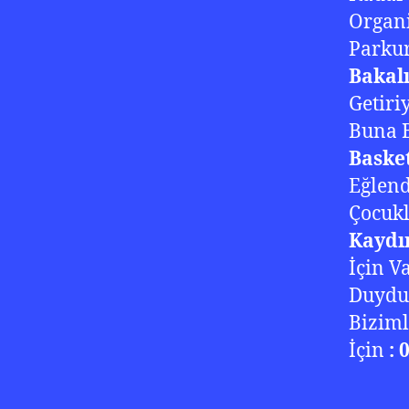
Organi
Parkur
Bakal
Getiri
Buna B
Basket
Eğlend
Çocukl
Kaydı
İçin V
Duyd
Biziml
İçin
: 