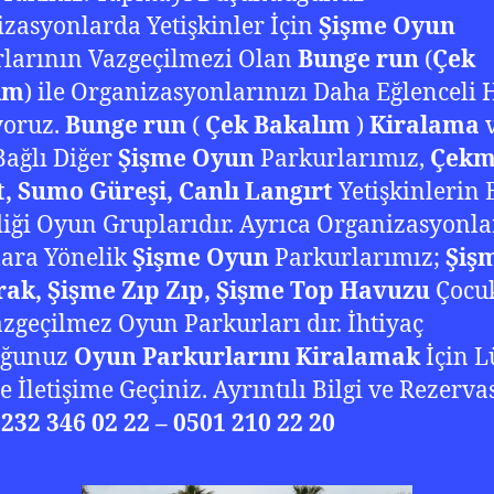
zasyonlarda Yetişkinler İçin
Şişme Oyun
larının Vazgeçilmezi Olan
Bunge run
(
Çek
ım
) ile Organizasyonlarınızı Daha Eğlenceli 
yoruz.
Bunge run
(
Çek Bakalım
)
Kiralama
ağlı Diğer
Şişme Oyun
Parkurlarımız,
Çekm
, Sumo Güreşi, Canlı Langırt
Yetişkinlerin 
iği Oyun Gruplarıdır. Ayrıca Organizasyonl
ara Yönelik
Şişme Oyun
Parkurlarımız;
Şiş
rak, Şişme Zıp Zıp, Şişme Top Havuzu
Çocu
azgeçilmez Oyun Parkurları dır. İhtiyaç
uğunuz
Oyun Parkurlarını Kiralamak
İçin L
e İletişime Geçiniz. Ayrıntılı Bilgi ve Rezerv
0232 346 02 22 – 0501 210 22 20