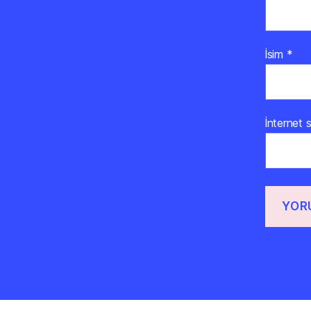
İsim
*
İnternet s