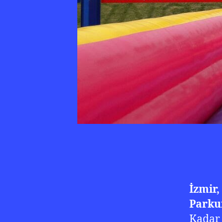
İzmir,
Parku
Kadar