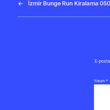
←
İzmir Bunge Run Kiralama 050
E-posta
Yorum
*