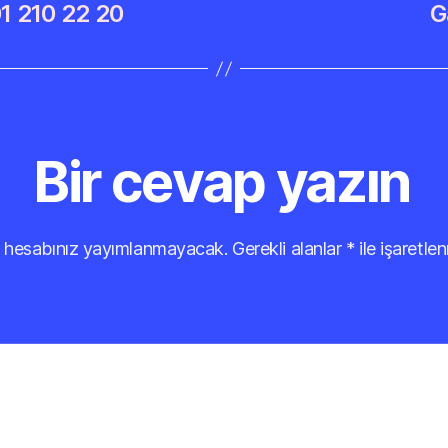
1 210 22 20
G
Bir cevap yazın
 hesabınız yayımlanmayacak.
Gerekli alanlar
*
ile işaretlen