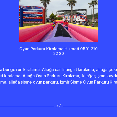
Oyun Parkuru Kiralama Hizmeti 0501 210
22 20
a bunge run kiralama
,
Aliağa canlı langırt kiralama
,
aliağa çe
et kiralama
,
Aliağa Oyun Parkuru Kiralama
,
Aliağa şişme kaydı
lama
,
aliağa şişme oyun parkuru
,
İzmir Şişme Oyun Parkuru Kir