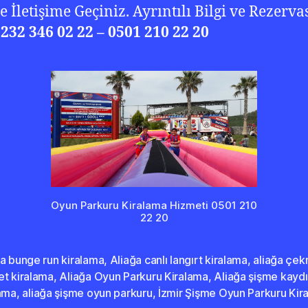
e İletişime Geçiniz. Ayrıntılı Bilgi ve Rezerv
0232 346 02 22 – 0501 210 22 20
Oyun Parkuru Kiralama Hizmeti 0501 210
22 20
a bunge run kiralama
,
Aliağa canlı langırt kiralama
,
aliağa çe
et kiralama
,
Aliağa Oyun Parkuru Kiralama
,
Aliağa şişme kaydı
lama
,
aliağa şişme oyun parkuru
,
İzmir Şişme Oyun Parkuru Kir