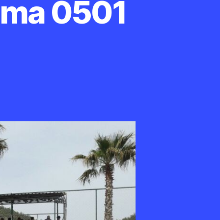
lama 0501
iağa
unge
un
ralama
501
10
2
0