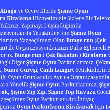
 Aliağa
ve Çevre İllerde
Şişme Oyun
ru Kiralama
Hizmetimizle Sizlere Bir Telefo
 Yakınız. Yapmayı Düşündüğünüz
zasyonlarda Yetişkinler İçin
Şişme Oyun
larının Vazgeçilmezi Olan
Bunge run
(
Çek
ım
) ile Organizasyonlarınızı Daha Eğlenceli 
yoruz.
Bunge run
(
Çek Bakalım
)
Kiralama
ağlı Diğer
Şişme Oyun
Parkurlarımız,
Çekm
, Sumo Güreşi, Canlı Langırt
Yetişkinlerin 
iği Oyun Gruplarıdır. Ayrıca Organizasyonl
ara Yönelik
Şişme Oyun
Parkurlarımız;
Şiş
rak, Şişme Zıp Zıp, Şişme Top Havuzu
Çocu
azgeçilmez Oyun Parkurları dır. İhtiyaç
uğunuz
Oyun Parkurlarını Kiralamak
İçin L