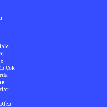
n
Hale
ve
e
En Çok
arda
me
klar
ütfen