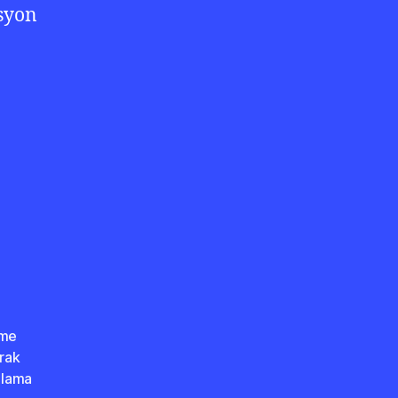
asyon
kme
rak
alama