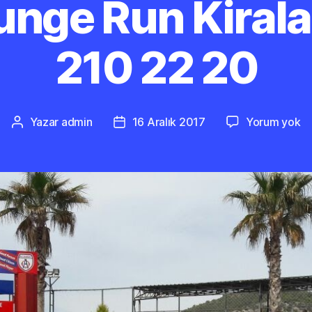
unge Run Kira
210 22 20
Al
Yazar
admin
16 Aralık 2017
Yorum yok
Yazının
Yazı
B
yazarı
tarihi
R
Ki
0
2
2
2