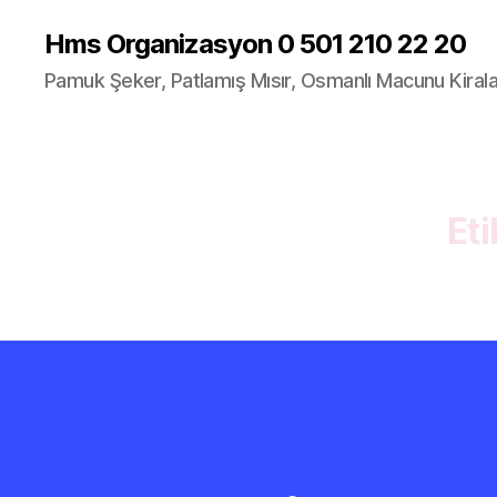
Hms Organizasyon 0 501 210 22 20
Pamuk Şeker, Patlamış Mısır, Osmanlı Macunu Kira
Eti