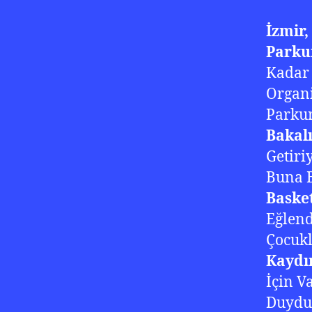
İzmir,
Parku
Kadar
Organi
Parkur
Bakal
Getiri
Buna B
Basket
Eğlend
Çocukl
Kaydı
İçin V
Duyd