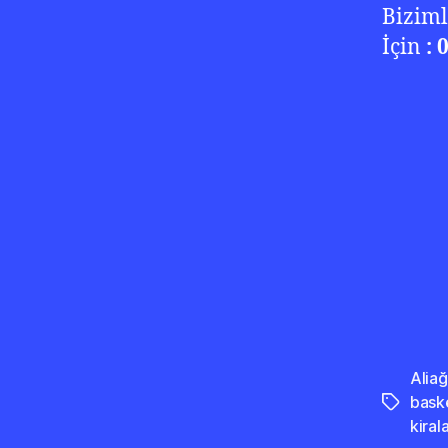
Biziml
İçin
: 
Aliağ
bask
Etiketler
kira