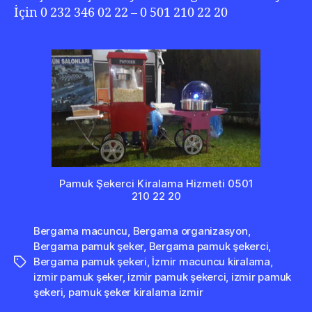
İçin 0 232 346 02 22 – 0 501 210 22 20
Pamuk Şekerci Kiralama Hizmeti 0501
210 22 20
Bergama macuncu
,
Bergama organizasyon
,
Bergama pamuk şeker
,
Bergama pamuk şekerci
,
Bergama pamuk şekeri
,
İzmir macuncu kiralama
,
Etiketler
izmir pamuk şeker
,
izmir pamuk şekerci
,
izmir pamuk
şekeri
,
pamuk şeker kiralama izmir