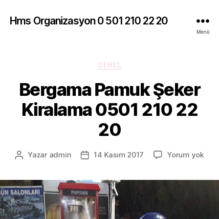
Hms Organizasyon 0 501 210 22 20
Menü
Kategoriler
GENEL
Bergama Pamuk Şeker
Kiralama 0501 210 22
20
Ber
Yazar
admin
14 Kasım 2017
Yorum yok
Yazının
Yazı
Pam
yazarı
tarihi
Şek
Kira
050
210
22