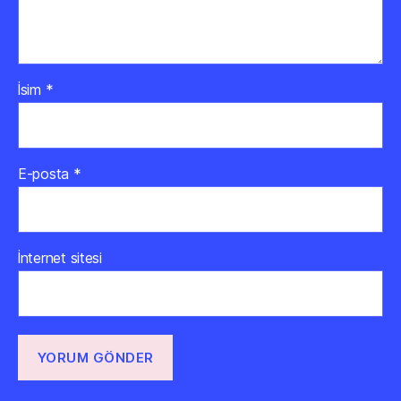
İsim
*
E-posta
*
İnternet sitesi