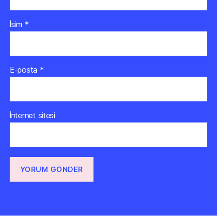
İsim
*
E-posta
*
İnternet sitesi