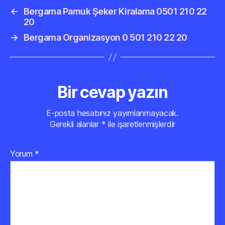
←
Bergama Pamuk Şeker Kiralama 0501 210 22
20
→
Bergama Organizasyon 0 501 210 22 20
Bir cevap yazın
E-posta hesabınız yayımlanmayacak.
Gerekli alanlar
*
ile işaretlenmişlerdir
Yorum
*