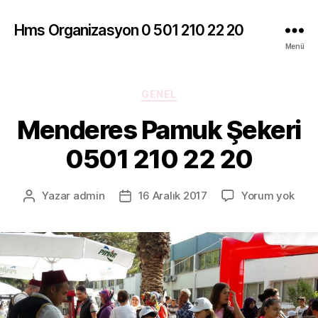
Hms Organizasyon 0 501 210 22 20
Menü
Kategoriler
GENEL
Menderes Pamuk Şekeri
0501 210 22 20
Men
Yazar
admin
16 Aralık 2017
Yorum yok
Yazının
Yazı
Pam
yazarı
tarihi
Şeke
050
210
22
20