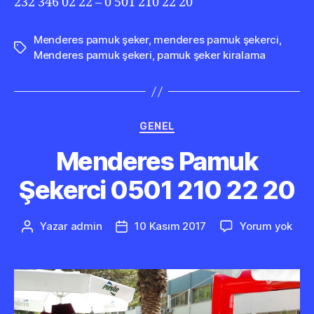
232 346 02 22 – 0 501 210 22 20
Menderes pamuk şeker
,
menderes pamuk şekerci
,
Etiketler
Menderes pamuk şekeri
,
pamuk şeker kiralama
Kategoriler
GENEL
Menderes Pamuk
Şekerci 0501 210 22 20
Men
Yazar
admin
10 Kasım 2017
Yorum yok
Yazının
Yazı
Pam
yazarı
tarihi
Şeke
050
210
22