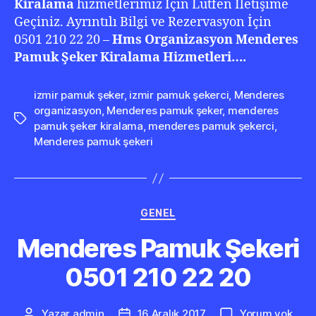
Kiralama
hizmetlerimiz İçin Lütfen İletişime
Geçiniz. Ayrıntılı Bilgi ve Rezervasyon İçin
0501 210 22 20 –
Hms Organizasyon Menderes
Pamuk Şeker Kiralama Hizmetleri….
izmir pamuk şeker
,
izmir pamuk şekerci
,
Menderes
organizasyon
,
Menderes pamuk şeker
,
menderes
Etiketler
pamuk şeker kiralama
,
menderes pamuk şekerci
,
Menderes pamuk şekeri
Kategoriler
GENEL
Menderes Pamuk Şekeri
0501 210 22 20
Men
Yazar
admin
16 Aralık 2017
Yorum yok
Yazının
Yazı