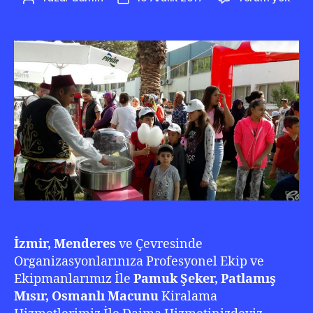
Pam
yazarı
tarihi
Şeke
050
210
22
20
İzmir, Menderes
ve Çevresinde
Organizasyonlarınıza Profesyonel Ekip ve
Ekipmanlarımız İle
Pamuk Şeker, Patlamış
Mısır, Osmanlı Macunu
Kiralama