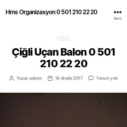
Hms Organizasyon 0 501 210 22 20
Menü
Kategoriler
GENEL
Çiğli Uçan Balon 0 501
210 22 20
Çiğli
Yazar
admin
16 Aralık 2017
Yorum yok
Yazının
Yazı
Uça
yazarı
tarihi
Balo
0
501
210
22
20