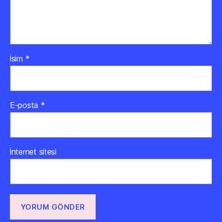
İsim
*
E-posta
*
İnternet sitesi