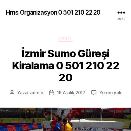
Hms Organizasyon 0 501 210 22 20
Menü
Kategoriler
GENEL
İzmir Sumo Güreşi
Kiralama 0 501 210 22
20
İzmi
Yazar
admin
16 Aralık 2017
Yorum yok
Yazının
Yazı
Sum
yazarı
tarihi
Güre
Kira
0
501
210