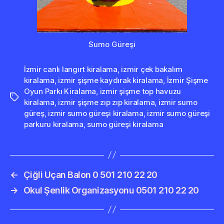
Sumo Güreşi
İzmir canlı langırt kiralama
,
izmir çek bakalım
kiralama
,
izmir şişme kaydırak kiralama
,
İzmir Şişme
Oyun Parkı Kiralama
,
izmir şişme top havuzu
Etiketler
kiralama
,
izmir şişme zıp zıp kiralama
,
izmir sumo
güreş
,
izmir sumo güreşi kiralama
,
izmir sumo güreşi
parkuru kiralama
,
sumo güreşi kiralama
←
Çiğli Uçan Balon 0 501 210 22 20
→
Okul Şenlik Organizasyonu 0501 210 22 20