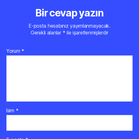
Bir cevap yazın
E-posta hesabınız yayımlanmayacak.
Gerekli alanlar
*
ile işaretlenmişlerdir
Yorum
*
İsim
*