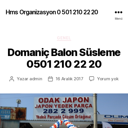
Hms Organizasyon 0 501 210 22 20
Menü
Kategoriler
GENEL
Domaniç Balon Süsleme
0501 210 22 20
Dom
Yazar
admin
16 Aralık 2017
Yorum yok
Yazının
Yazı
Balo
yazarı
tarihi
Süs
050
210
22
20