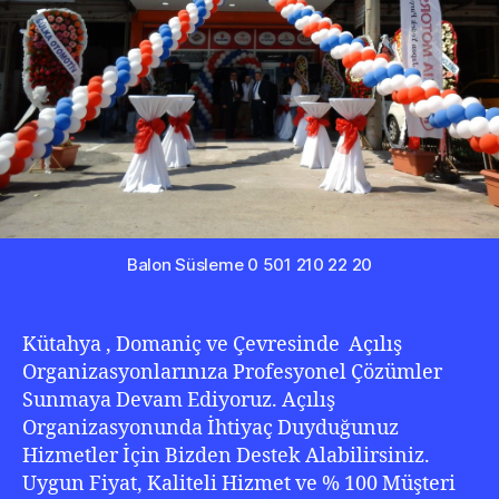
Balon Süsleme 0 501 210 22 20
Kütahya , Domaniç ve Çevresinde Açılış
Organizasyonlarınıza Profesyonel Çözümler
Sunmaya Devam Ediyoruz. Açılış
Organizasyonunda İhtiyaç Duyduğunuz
Hizmetler İçin Bizden Destek Alabilirsiniz.
Uygun Fiyat, Kaliteli Hizmet ve % 100 Müşteri