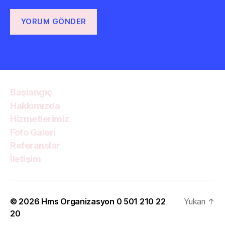
Başlangıç
Hakkımızda
Hizmetlerimiz
Foto Galeri
Referanslar
İletişim
© 2026
Hms Organizasyon 0 501 210 22
Yukarı
↑
20