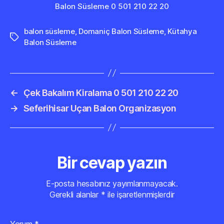
Balon Süsleme 0 501 210 22 20
balon süsleme
,
Domaniç Balon Süsleme
,
Kütahya
Etiketler
Balon Süsleme
←
Çek Bakalım Kiralama 0 501 210 22 20
→
Seferihisar Uçan Balon Organizasyon
Bir cevap yazın
E-posta hesabınız yayımlanmayacak.
Gerekli alanlar
*
ile işaretlenmişlerdir
Yorum
*