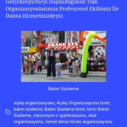
Gerçekleştirmeyi Düşündüğünüz Tüm
Organizasyonlarınıza Profesyonel Ekibimiz İle
Daima Hizmetinizdeyiz.
Balon Süsleme
açılış organizasyonu
,
Açılış Organizasyonu İzmir
,
balon süsleme
,
Balon Süsleme İzmir
,
İzmir Balon
Etiketler
Süsleme
,
mezuniyet o rganizasyonu
,
okul
organizasyonu
,
temel atma töreni organizasyonu