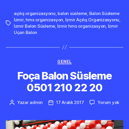
açılış organizasyonu
,
balon süsleme
,
Balon Süsleme
İzmir
,
hms organizasyon
,
İzmir Açılış Organizasyonu
,
Etiketler
İzmir Balon Süsleme
,
İzmir hms organizasyon
,
İzmir
Uçan Balon
Kategoriler
GENEL
Foça Balon Süsleme
0501 210 22 20
Foça
Yazar
admin
17 Aralık 2017
Yorum yok
Yazının
Yazı
Balo
yazarı
tarihi
Süs
050
210