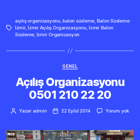
açılış organizasyonu
,
balon süsleme
,
Balon Süsleme
İzmir
,
İzmir Açılış Organizasyonu
,
İzmir Balon
Etiketler
Süsleme
,
İzmir Organizasyon
Kategoriler
GENEL
Açılış Organizasyonu
0501 210 22 20
Açılı
Yazar
admin
22 Eylül 2014
Yorum yok
Yazının
Yazı
Orga
yazarı
tarihi
0501
210
22