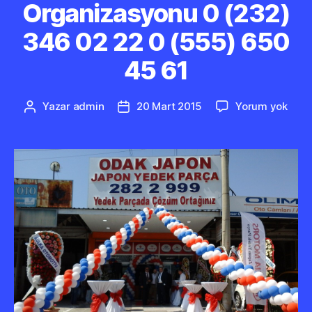
Organizasyonu 0 (232)
346 02 22 0 (555) 650
45 61
İzmir
Yazar
admin
20 Mart 2015
Yorum yok
Yazının
Yazı
Açılı
yazarı
tarihi
Orga
0
(232
346
02
22
0
(555
650
45
61