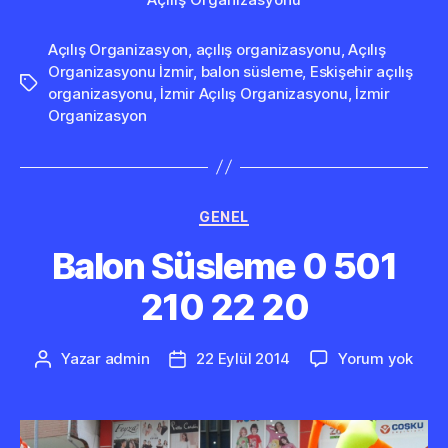
Açılış Organizasyon
,
açılış organizasyonu
,
Açılış
Organizasyonu İzmir
,
balon süsleme
,
Eskişehir açılış
Etiketler
organizasyonu
,
İzmir Açılış Organizasyonu
,
İzmir
Organizasyon
Kategoriler
GENEL
Balon Süsleme 0 501
210 22 20
Balo
Yazar
admin
22 Eylül 2014
Yorum yok
Yazının
Yazı
Süsl
yazarı
tarihi
0
501
210