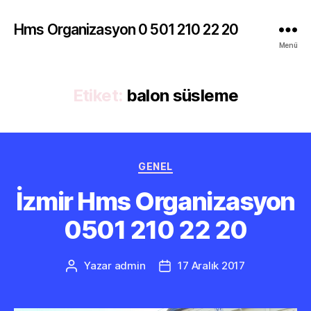
Hms Organizasyon 0 501 210 22 20
Menü
Etiket:
balon süsleme
Kategoriler
GENEL
İzmir Hms Organizasyon
0501 210 22 20
Yazar
admin
17 Aralık 2017
Yazının
Yazı
yazarı
tarihi