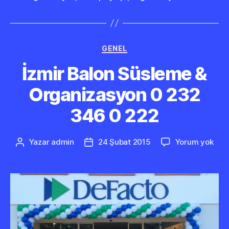
Kategoriler
GENEL
İzmir Balon Süsleme &
Organizasyon 0 232
346 0 222
İzmi
Yazar
admin
24 Şubat 2015
Yorum yok
Yazının
Yazı
Bal
yazarı
tarihi
Süs
&
Org
0
232
346