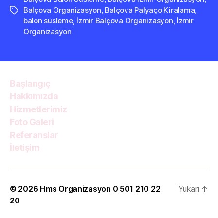
Balçova Organizasyon
,
Balçova Palyaço Kiralama
,
Etiketler
balon süsleme
,
İzmir Balçova Organizasyon
,
İzmir
Organizasyon
Başlangıç
Hakkımızda
Hizmetlerimiz
Foto Galeri
Referanslar
İletişim
© 2026
Hms Organizasyon 0 501 210 22
Yukarı
↑
20