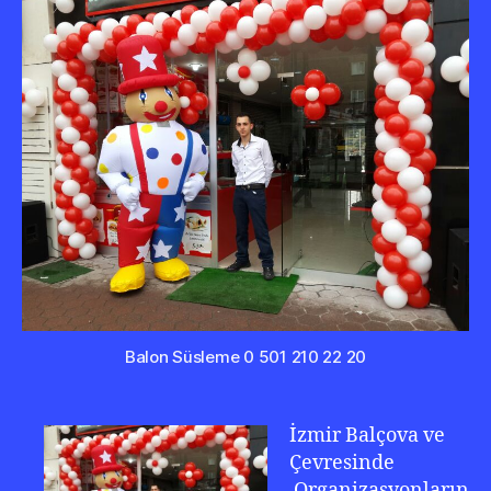
0
232
346
0
222
Balon Süsleme 0 501 210 22 20
İzmir Balçova ve
Çevresinde
Organizasyonların