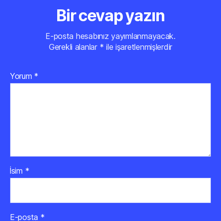
Bir cevap yazın
E-posta hesabınız yayımlanmayacak.
Gerekli alanlar
*
ile işaretlenmişlerdir
Yorum
*
İsim
*
E-posta
*