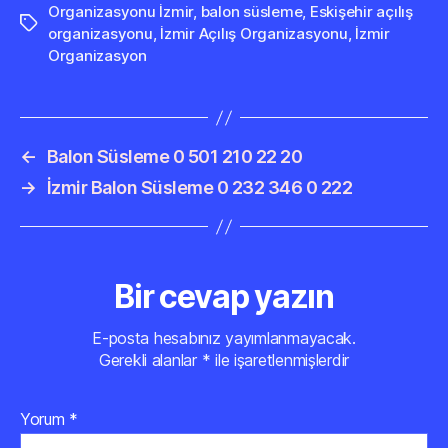
Organizasyonu İzmir
,
balon süsleme
,
Eskişehir açılış
Etiketler
organizasyonu
,
İzmir Açılış Organizasyonu
,
İzmir
Organizasyon
←
Balon Süsleme 0 501 210 22 20
→
İzmir Balon Süsleme 0 232 346 0 222
Bir cevap yazın
E-posta hesabınız yayımlanmayacak.
Gerekli alanlar
*
ile işaretlenmişlerdir
Yorum
*