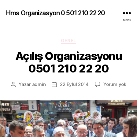
Hms Organizasyon 0 501 210 22 20
Menü
Kategoriler
GENEL
Açılış Organizasyonu
0501 210 22 20
Açılı
Yazar
admin
22 Eylül 2014
Yorum yok
Yazının
Yazı
Orga
yazarı
tarihi
0501
210
22
20