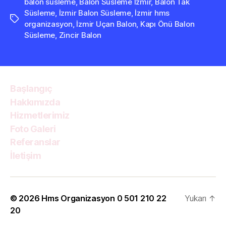
balon süsleme
,
Balon Süsleme İzmir
,
Balon Tak
Süsleme
,
İzmir Balon Süsleme
,
İzmir hms
Etiketler
organizasyon
,
İzmir Uçan Balon
,
Kapı Önü Balon
Süsleme
,
Zincir Balon
Başlangıç
Hakkımızda
Hizmetlerimiz
Foto Galeri
Referanslar
İletişim
© 2026
Hms Organizasyon 0 501 210 22
Yukarı
↑
20