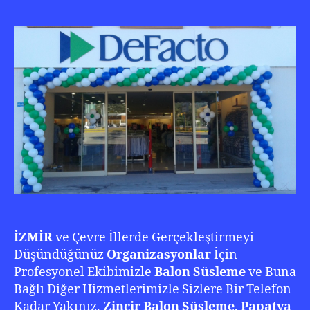
Süs
&
Org
0
232
346
0
222
İZMİR
ve Çevre İllerde Gerçekleştirmeyi
Düşündüğünüz
Organizasyonlar
İçin
Profesyonel Ekibimizle
Balon Süsleme
ve Buna
Bağlı Diğer Hizmetlerimizle Sizlere Bir Telefon
Kadar Yakınız.
Zincir Balon Süsleme, Papatya