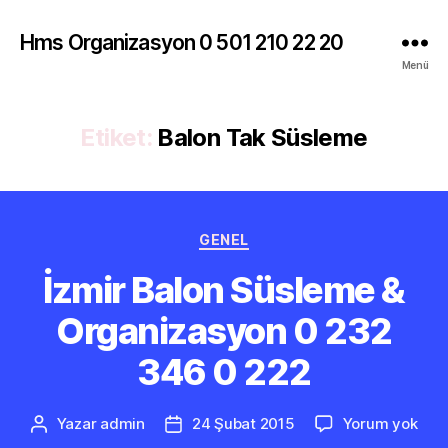
Hms Organizasyon 0 501 210 22 20
Menü
Etiket:
Balon Tak Süsleme
Kategoriler
GENEL
İzmir Balon Süsleme &
Organizasyon 0 232
346 0 222
İzmi
Yazar
admin
24 Şubat 2015
Yorum yok
Yazının
Yazı
Bal
yazarı
tarihi