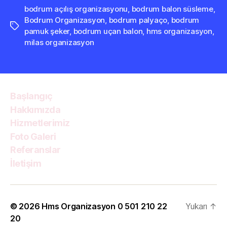
bodrum açılış organizasyonu
,
bodrum balon süsleme
,
Bodrum Organizasyon
,
bodrum palyaço
,
bodrum
Etiketler
pamuk şeker
,
bodrum uçan balon
,
hms organizasyon
,
milas organizasyon
Başlangıç
Hakkımızda
Hizmetlerimiz
Foto Galeri
Referanslar
İletişim
© 2026
Hms Organizasyon 0 501 210 22
Yukarı
↑
20