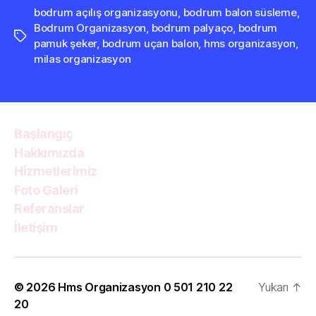
bodrum açılış organizasyonu
,
bodrum balon süsleme
,
Bodrum Organizasyon
,
bodrum palyaço
,
bodrum
Etiketler
pamuk şeker
,
bodrum uçan balon
,
hms organizasyon
,
milas organizasyon
Başlangıç
Hakkımızda
Hizmetlerimiz
Foto Galeri
Referanslar
İletişim
© 2026
Hms Organizasyon 0 501 210 22
Yukarı
↑
20