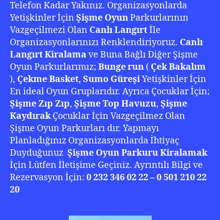
Telefon Kadar Yakınız. Organizasyonlarda
Yetişkinler İçin
Şişme Oyun
Parkurlarının
Vazgeçilmezi Olan
Canlı Langırt
İle
Organizasyonlarınızı Renklendiriyoruz.
Canlı
Langırt Kiralama
ve Buna Bağlı Diğer Şişme
Oyun Parkurlarımız;
Bunge run
(
Çek Bakalım
),
Çekme Basket
,
Sumo Güreşi
Yetişkinler İçin
En ideal Oyun Gruplarıdır. Ayrıca Çocuklar İçin;
Şişme Zıp Zıp
,
Şişme Top Havuzu
,
Şişme
Kaydırak
Çocuklar İçin Vazgeçilmez Olan
Şişme Oyun Parkurları dır. Yapmayı
Planladığınız Organizasyonlarda İhtiyaç
Duyduğunuz
Şişme Oyun Parkuru Kiralamak
İçin Lütfen İletişime Geçiniz. Ayrıntılı Bilgi ve
Rezervasyon İçin:
0 232 346 02 22 – 0 501 210 22
20