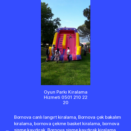
Oyun Parkı Kiralama
Hizmeti 0501 210 22
20
Bornova canlı langırt kiralama
,
Bornova çek bakalım
kiralama
,
bornova çekme basket kiralama
,
bornova
şişme kaydırak
,
Bornova şişme kaydırak kiralama
,