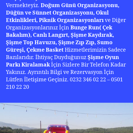
Vermekteyiz.
Doğum Günü Organizasyonu,
Düğün ve Sünnet Organizasyonu, Okul
Etkinlikleri, Piknik Organizasyonları
ve Diğer
Organizasyonlarınız İçin
Bunge Run( Çek
Bakalım), Canlı Langırt, Şişme Kaydırak,
Şişme Top Havuzu, Şişme Zıp Zıp, Sumo
Güreşi, Çekme Basket
Hizmetlerimizin Sadece
Bazılarıdır. İhtiyaç Duyduğunuz
Şişme Oyun
Parkı Kiralamak
İçin Sizlere Bir Telefon Kadar
Yakınız. Ayrıntılı Bilgi ve Rezervasyon İçin
Lütfen İletişime Geçiniz. 0232 346 02 22 – 0501
210 22 20