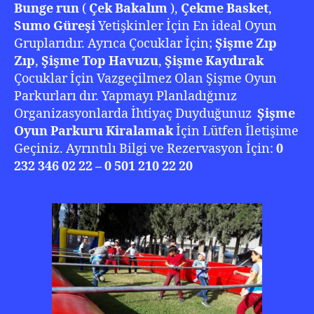
Bunge run
(
Çek Bakalım
),
Çekme Basket
,
Sumo Güreşi
Yetişkinler İçin En ideal Oyun
Gruplarıdır. Ayrıca Çocuklar İçin;
Şişme Zıp
Zıp
,
Şişme Top Havuzu
,
Şişme Kaydırak
Çocuklar İçin Vazgeçilmez Olan Şişme Oyun
Parkurları dır. Yapmayı Planladığınız
Organizasyonlarda İhtiyaç Duyduğunuz
Şişme
Oyun Parkuru Kiralamak
İçin Lütfen İletişime
Geçiniz. Ayrıntılı Bilgi ve Rezervasyon İçin:
0
232 346 02 22 – 0 501 210 22 20