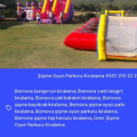
Şişme Oyun Parkuru Kiralama 0501 210 22 
Bornova bunge run kiralama
,
Bornova canlı langırt
kiralama
,
Bornova çek bakalım kiralama
,
Bornova
şişme kaydırak kiralama
,
Bornova şişme oyun parkı
Etiketler
kiralama
,
Bornova şişme oyun parkuru kiralama
,
Bornova şişme top havuzu kiralama
,
İzmir Şişme
Oyun Parkuru Kiralama