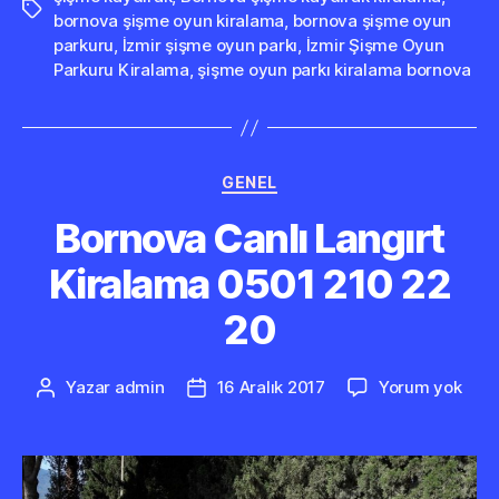
Etiketler
bornova şişme oyun kiralama
,
bornova şişme oyun
parkuru
,
İzmir şişme oyun parkı
,
İzmir Şişme Oyun
Parkuru Kiralama
,
şişme oyun parkı kiralama bornova
Kategoriler
GENEL
Bornova Canlı Langırt
Kiralama 0501 210 22
20
Born
Yazar
admin
16 Aralık 2017
Yorum yok
Yazının
Yazı
Canl
yazarı
tarihi
Lang
Kira
050