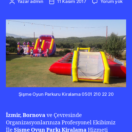
Bor
Yazar
admin
11 Kasım 2017
Yorum yok
Yazının
Yazı
Şiş
yazarı
tarihi
Oyu
Park
Kira
050
210
22
20
Şişme Oyun Parkuru Kiralama 0501 210 22 20
İzmir, Bornova
ve Çevresinde
Organizasyonlarınıza Profesyonel Ekibimiz
İle
Şişme Oyun Parkı Kiralama
Hizmeti