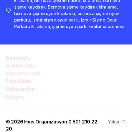
kiralama
,
bornova çekme basket kiralama
,
bornova
şişme kaydırak
,
Bornova şişme kaydırak kiralama
,
Etiketler
bornova şişme oyun kiralama
,
bornova şişme oyun
parkuru
,
İzmir şişme oyun parkı
,
İzmir Şişme Oyun
Parkuru Kiralama
,
şişme oyun parkı kiralama bornova
Başlangıç
Hakkımızda
Hizmetlerimiz
Foto Galeri
Referanslar
İletişim
© 2026
Hms Organizasyon 0 501 210 22
Yukarı
↑
20