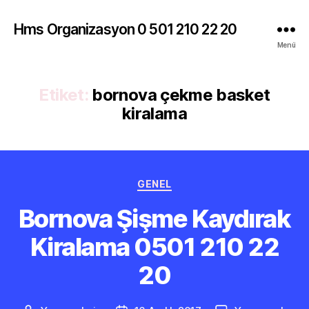
Hms Organizasyon 0 501 210 22 20
Menü
Etiket:
bornova çekme basket
kiralama
Kategoriler
GENEL
Bornova Şişme Kaydırak
Kiralama 0501 210 22
20