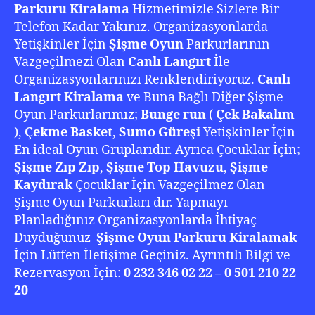
Parkuru Kiralama
Hizmetimizle Sizlere Bir
Telefon Kadar Yakınız. Organizasyonlarda
Yetişkinler İçin
Şişme Oyun
Parkurlarının
Vazgeçilmezi Olan
Canlı Langırt
İle
Organizasyonlarınızı Renklendiriyoruz.
Canlı
Langırt Kiralama
ve Buna Bağlı Diğer Şişme
Oyun Parkurlarımız;
Bunge run
(
Çek Bakalım
),
Çekme Basket
,
Sumo Güreşi
Yetişkinler İçin
En ideal Oyun Gruplarıdır. Ayrıca Çocuklar İçin;
Şişme Zıp Zıp
,
Şişme Top Havuzu
,
Şişme
Kaydırak
Çocuklar İçin Vazgeçilmez Olan
Şişme Oyun Parkurları dır. Yapmayı
Planladığınız Organizasyonlarda İhtiyaç
Duyduğunuz
Şişme Oyun Parkuru Kiralamak
İçin Lütfen İletişime Geçiniz. Ayrıntılı Bilgi ve
Rezervasyon İçin:
0 232 346 02 22 – 0 501 210 22
20