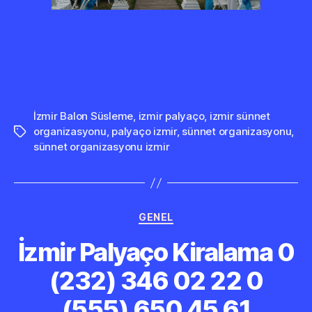
İzmir Balon Süsleme
,
izmir palyaço
,
izmir sünnet
organizasyonu
,
palyaço izmir
,
sünnet organizasyonu
,
Etiketler
sünnet organizasyonu izmir
Kategoriler
GENEL
İzmir Palyaço Kiralama 0
(232) 346 02 22 0
(555) 650 45 61