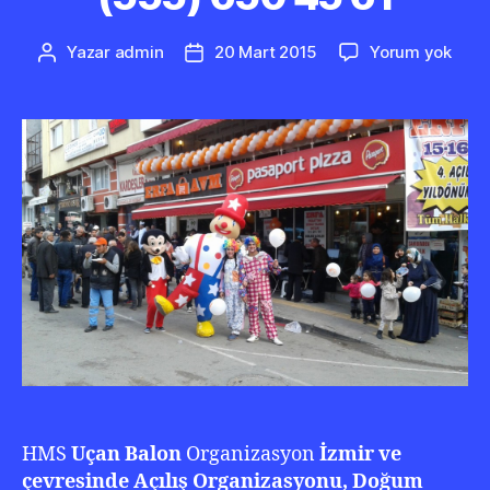
İzmir
Yazar
admin
20 Mart 2015
Yorum yok
Yazının
Yazı
Paly
yazarı
tarihi
Kira
0
(232
346
02
22
0
(555
650
45
61
HMS
Uçan Balon
Organizasyon
İzmir ve
çevresinde Açılış Organizasyonu, Doğum