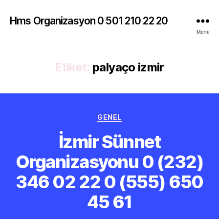
Hms Organizasyon 0 501 210 22 20
Menü
Etiket:
palyaço izmir
Kategoriler
GENEL
İzmir Sünnet
Organizasyonu 0 (232)
346 02 22 0 (555) 650
45 61