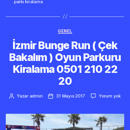
parkı kiralama
Kategoriler
GENEL
İzmir Bunge Run ( Çek
Bakalım ) Oyun Parkuru
Kiralama 0501 210 22
20
İzmi
Yazar
admin
31 Mayıs 2017
Yorum yok
Yazının
Yazı
Bun
yazarı
tarihi
Run
(
Çek
Baka