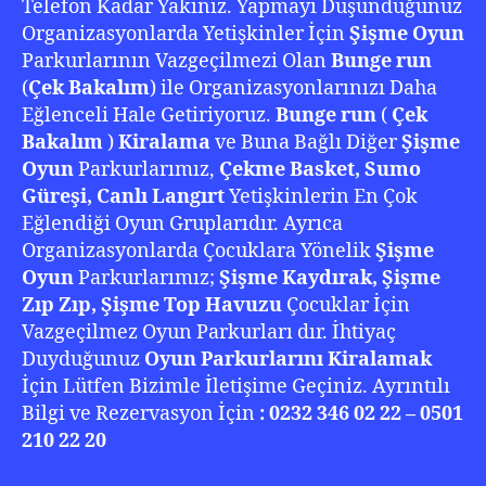
Telefon Kadar Yakınız. Yapmayı Düşündüğünüz
Organizasyonlarda Yetişkinler İçin
Şişme Oyun
Parkurlarının Vazgeçilmezi Olan
Bunge run
(
Çek Bakalım
) ile Organizasyonlarınızı Daha
Eğlenceli Hale Getiriyoruz.
Bunge run
(
Çek
Bakalım
)
Kiralama
ve Buna Bağlı Diğer
Şişme
Oyun
Parkurlarımız,
Çekme Basket, Sumo
Güreşi, Canlı Langırt
Yetişkinlerin En Çok
Eğlendiği Oyun Gruplarıdır. Ayrıca
Organizasyonlarda Çocuklara Yönelik
Şişme
Oyun
Parkurlarımız;
Şişme Kaydırak, Şişme
Zıp Zıp, Şişme Top Havuzu
Çocuklar İçin
Vazgeçilmez Oyun Parkurları dır. İhtiyaç
Duyduğunuz
Oyun Parkurlarını Kiralamak
İçin Lütfen Bizimle İletişime Geçiniz. Ayrıntılı
Bilgi ve Rezervasyon İçin
: 0232 346 02 22 – 0501
210 22 20