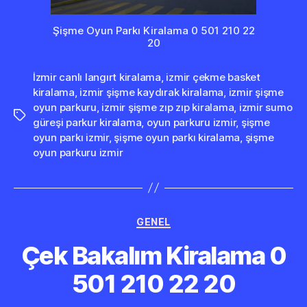
Şişme Oyun Parkı Kiralama 0 501 210 22
20
İzmir canlı langırt kiralama
,
izmir çekme basket
kiralama
,
izmir şişme kaydırak kiralama
,
izmir şişme
oyun parkuru
,
izmir şişme zıp zıp kiralama
,
izmir sumo
Etiketler
güreşi parkur kiralama
,
oyun parkuru izmir
,
şişme
oyun parkı izmir
,
şişme oyun parkı kiralama
,
şişme
oyun parkuru izmir
Kategoriler
GENEL
Çek Bakalım Kiralama 0
501 210 22 20