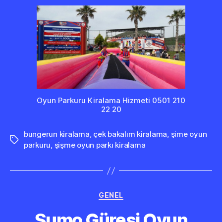
Oyun Parkuru Kiralama Hizmeti 0501 210
22 20
bungerun kiralama
,
çek bakalım kiralama
,
şime oyun
Etiketler
parkuru
,
şişme oyun parkı kiralama
Kategoriler
GENEL
Sumo Güreşi Oyun