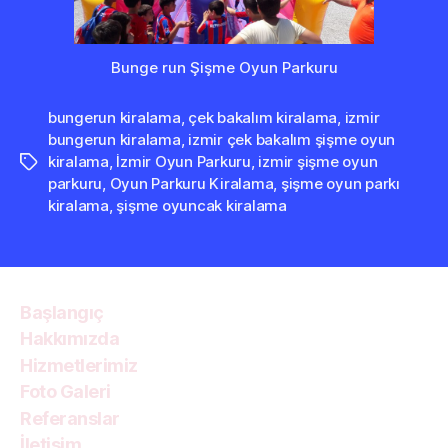
Bunge run Şişme Oyun Parkuru
bungerun kiralama
,
çek bakalım kiralama
,
izmir
bungerun kiralama
,
izmir çek bakalım şişme oyun
kiralama
,
İzmir Oyun Parkuru
,
izmir şişme oyun
Etiketler
parkuru
,
Oyun Parkuru Kiralama
,
şişme oyun parkı
kiralama
,
şişme oyuncak kiralama
Başlangıç
Hakkımızda
Hizmetlerimiz
Foto Galeri
Referanslar
İletişim