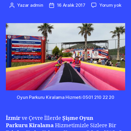
Çek
Yazar
admin
16 Aralık 2017
Yorum yok
Yazının
Yazı
Baka
yazarı
tarihi
Kira
0
501
210
22
20
Oyun Parkuru Kiralama Hizmeti 0501 210 22 20
İzmir
ve Çevre İllerde
Şişme Oyun
Parkuru Kiralama
Hizmetimizle Sizlere Bir