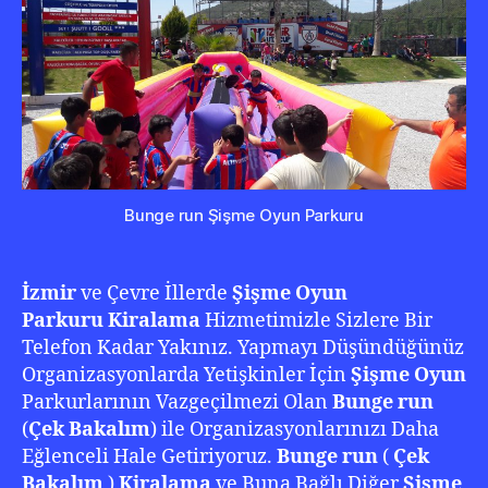
)
Oyu
Park
Kira
050
210
22
20
Bunge run Şişme Oyun Parkuru
İzmir
ve Çevre İllerde
Şişme Oyun
Parkuru Kiralama
Hizmetimizle Sizlere Bir
Telefon Kadar Yakınız. Yapmayı Düşündüğünüz
Organizasyonlarda Yetişkinler İçin
Şişme Oyun
Parkurlarının Vazgeçilmezi Olan
Bunge run
(
Çek Bakalım
) ile Organizasyonlarınızı Daha
Eğlenceli Hale Getiriyoruz.
Bunge run
(
Çek
Bakalım
)
Kiralama
ve Buna Bağlı Diğer
Şişme