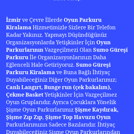
İzmir
ve Çevre İllerde
Oyun Parkuru
Kiralama
Hizmetimizle Sizlere Bir Telefon
Kadar Yakınız. Yapmayı Düşündüğünüz
Organizasyonlarda Yetişkinler İçin
Oyun
Parkurlarının
Vazgeçilmezi Olan
Sumo Güreşi
Parkuru
İle Organizasyonlarınızı Daha
Eğlenceli Hale Getiriyoruz.
Sumo
Güreşi
Parkuru Kiralama
ve Buna Bağlı İhtiyaç
Duyabileceğiniz Diğer Oyun Parkurlarımız;
Canlı Langırt, Bunge run (çek bakalım),
Çekme Basket
Yetişkinler İçin Vazgeçilmez
Oyun Gruplarıdır. Ayrıca Çocuklara Yönelik
Şişme Oyun Parkurlarımız
Şişme Kaydırak,
Şişme Zıp Zıp
,
Şişme Top Havuzu Oyun
Parkurlarımızın Sadece Bazılarıdır. İhtiyaç
Duyabileceğiniz Şişme Oyun Parkurlarından