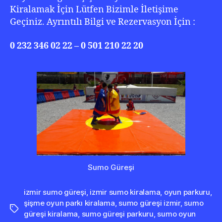
Kiralamak İçin Lütfen Bizimle İletişime
Geçiniz. Ayrıntılı Bilgi ve Rezervasyon İçin :
0 232 346 02 22 – 0 501 210 22 20
Sumo Güreşi
izmir sumo güreşi
,
izmir sumo kiralama
,
oyun parkuru
,
şişme oyun parkı kiralama
,
sumo güreşi izmir
,
sumo
Etiketler
güreşi kiralama
,
sumo güreşi parkuru
,
sumo oyun