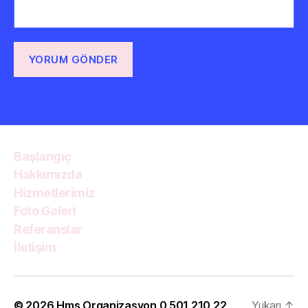
Başlangıç
Hakkımızda
Hizmetlerimiz
Foto Galeri
Referanslar
İletişim
© 2026
Hms Organizasyon 0 501 210 22
Yukarı
↑