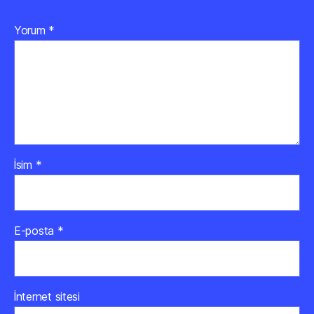
Yorum
*
İsim
*
E-posta
*
İnternet sitesi