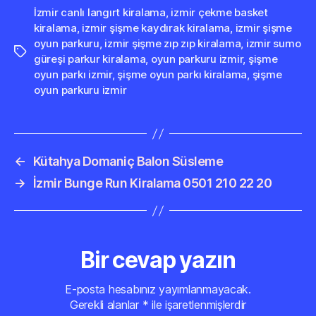
İzmir canlı langırt kiralama
,
izmir çekme basket
kiralama
,
izmir şişme kaydırak kiralama
,
izmir şişme
oyun parkuru
,
izmir şişme zıp zıp kiralama
,
izmir sumo
Etiketler
güreşi parkur kiralama
,
oyun parkuru izmir
,
şişme
oyun parkı izmir
,
şişme oyun parkı kiralama
,
şişme
oyun parkuru izmir
←
Kütahya Domaniç Balon Süsleme
→
İzmir Bunge Run Kiralama 0501 210 22 20
Bir cevap yazın
E-posta hesabınız yayımlanmayacak.
Gerekli alanlar
*
ile işaretlenmişlerdir