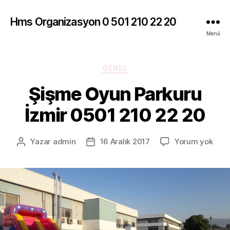
Hms Organizasyon 0 501 210 22 20
Menü
Kategoriler
GENEL
Şişme Oyun Parkuru
İzmir 0501 210 22 20
Şiş
Yazar
admin
16 Aralık 2017
Yorum yok
Yazının
Yazı
Oyu
yazarı
tarihi
Park
İzmi
050
210
22
20