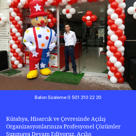
Küta
0
501
210
22
20
Balon Süsleme 0 501 210 22 20
Kütahya, Hisarcık ve Çevresinde Açılış
Organizasyonlarınıza Profesyonel Çözümler
Sunmaya Devam Ediyoruz. Açılış