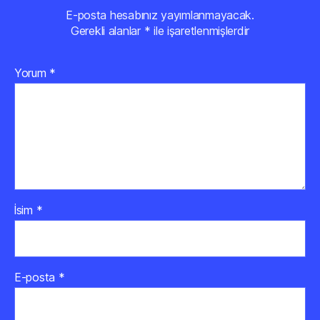
E-posta hesabınız yayımlanmayacak.
Gerekli alanlar
*
ile işaretlenmişlerdir
Yorum
*
İsim
*
E-posta
*