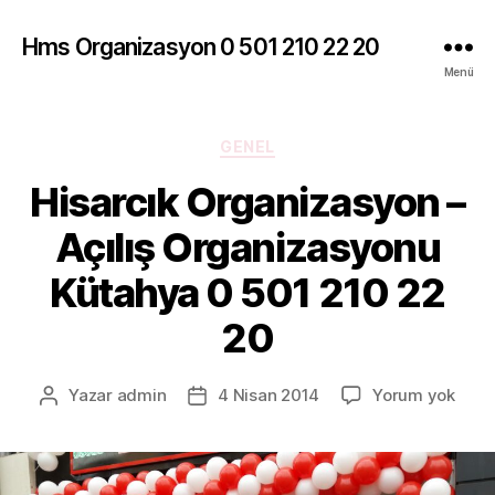
Hms Organizasyon 0 501 210 22 20
Menü
Kategoriler
GENEL
Hisarcık Organizasyon –
Açılış Organizasyonu
Kütahya 0 501 210 22
20
Hisar
Yazar
admin
4 Nisan 2014
Yorum yok
Yazının
Yazı
Orga
yazarı
tarihi
–
Açılı
Orga