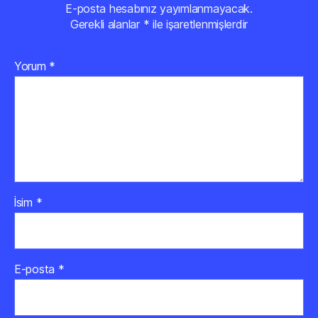
E-posta hesabınız yayımlanmayacak.
Gerekli alanlar
*
ile işaretlenmişlerdir
Yorum
*
İsim
*
E-posta
*