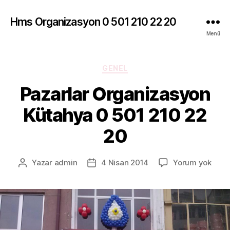
Hms Organizasyon 0 501 210 22 20
Menü
Kategoriler
GENEL
Pazarlar Organizasyon
Kütahya 0 501 210 22
20
Pazar
Yazar
admin
4 Nisan 2014
Yorum yok
Yazının
Yazı
Orga
yazarı
tarihi
Küta
0
501
210
22