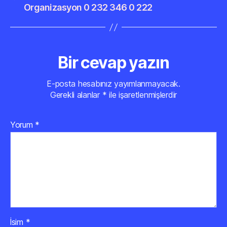
Organizasyon 0 232 346 0 222
Bir cevap yazın
E-posta hesabınız yayımlanmayacak.
Gerekli alanlar
*
ile işaretlenmişlerdir
Yorum
*
İsim
*