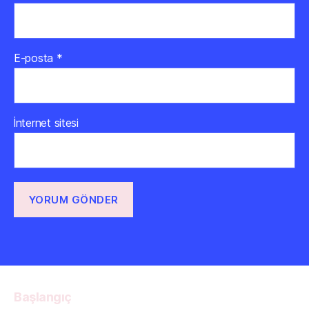
E-posta
*
İnternet sitesi
Başlangıç