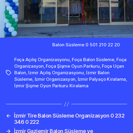
Balon Süsleme 0 501 210 22 20
Foça Açılış Organizasyonu
,
Foça Balon Süsleme
,
Foça
Organizasyon
,
Foça Şişme Oyun Parkuru
,
Foça Uçan
Balon
,
İzmir Açılış Organizasyonu
,
İzmir Balon
Etiketler
Süsleme
,
İzmir Organizasyon
,
İzmir Palyaço Kiralama
,
İzmir Şişme Oyun Parkuru Kiralama
←
İzmir Tire Balon Süsleme Organizasyon 0 232
346 0 222
→
İzmir Gaziemir Balon Süsleme ve