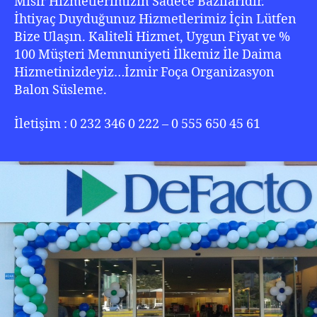
Mısır Hizmetlerimizin Sadece Bazılarıdır.
İhtiyaç Duyduğunuz Hizmetlerimiz İçin Lütfen
Bize Ulaşın. Kaliteli Hizmet, Uygun Fiyat ve %
100 Müşteri Memnuniyeti İlkemiz İle Daima
Hizmetinizdeyiz…İzmir Foça Organizasyon
Balon Süsleme.
İletişim : 0 232 346 0 222 – 0 555 650 45 61