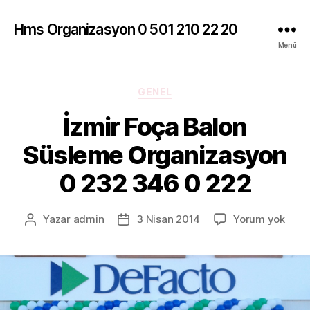
Hms Organizasyon 0 501 210 22 20
Menü
Kategoriler
GENEL
İzmir Foça Balon
Süsleme Organizasyon
0 232 346 0 222
İzmir
Yazar
admin
3 Nisan 2014
Yorum yok
Yazının
Yazı
Foça
yazarı
tarihi
Balo
Süsl
Orga
0
232