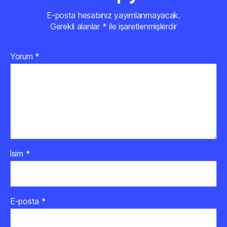
E-posta hesabınız yayımlanmayacak.
Gerekli alanlar
*
ile işaretlenmişlerdir
Yorum
*
İsim
*
E-posta
*