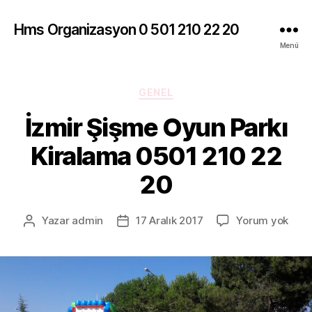
Hms Organizasyon 0 501 210 22 20
Menü
Kategoriler
GENEL
İzmir Şişme Oyun Parkı
Kiralama 0501 210 22
20
İzmir
Yazar
admin
17 Aralık 2017
Yorum yok
Yazının
Yazı
Şiş
yazarı
tarihi
Oyu
Parkı
Kira
050
210