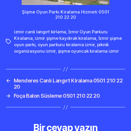
Şişme Oyun Parkı Kiralama Hizmeti 0501
210 22 20
izmir canlı langırt kirlama
,
İzmir Oyun Parkuru
Kiralama
,
izmir şişme kaydırak kiralama
,
İzmir şişme
Etiketler
oyun parkı
,
oyun parkuru kiralama izmir
,
piknik
organizasyonu izmir
,
şişme oyuncak kiralama izmir
←
Menderes Canlı Langırt Kiralama 0501 210 22
20
→
Foça Balon Süsleme 0501 210 22 20
Bir cevap yazın