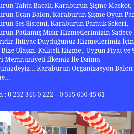
run Tahta Bacak, Karaburun Şişme Maskot,
urun Uçan Balon, Karaburun Şişme Oyun Pa
run Ses Sistemi, Karaburun Pamuk Şekeri,
run Patlamış Mısır Hizmetlerimizin Sadece
rıdır. İhtiyaç Duyduğunuz Hizmetlerimiz İçin
 Bize Ulaşın. Kaliteli Hizmet, Uygun Fiyat ve
i Memnuniyeti İlkemiz İle Daima
tinizdeyiz… Karaburun Organizasyon Balon
me…
im : 0 232 346 0 222 – 0 555 650 45 61