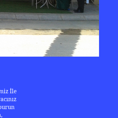
miz İle
yacınız
aburun
,