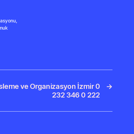
zasyonu
,
amuk
sleme ve Organizasyon İzmir 0
→
232 346 0 222