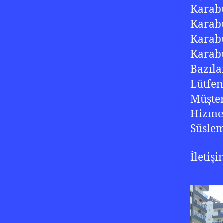
Karabu
Karab
Karabu
Karabu
Bazıla
Lütfen
Müşter
Hizme
Süsle
İletiş