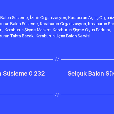
r Balon Süsleme
,
İzmir Organizasyon
,
Karaburun Açılış Organi
burun Balon Süsleme
,
Karaburun Organizasyon
,
Karaburun P
ri
,
Karaburun Şişme Maskot
,
Karaburun Şişme Oyun Parkuru
,
burun Tahta Bacak
,
Karaburun Uçan Balon Servisi
on Süsleme 0 232
Selçuk Balon Sü