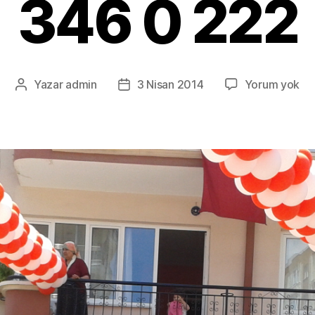
346 0 222
Ka
Yazar
admin
3 Nisan 2014
Yorum yok
Yazının
Yazı
Ba
yazarı
tarihi
Sü
ve
Or
0
23
34
0
22