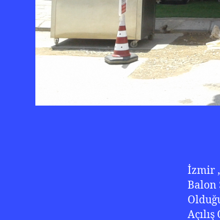
İzmir 
Balon 
Olduğu
Açılış