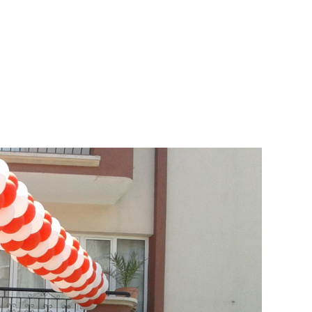
raburun
lon
sleme
ganizasyon
2
6
2