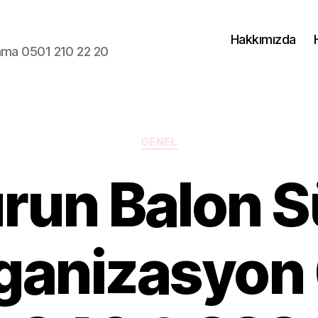
Hakkımızda
lama 0501 210 22 20
Kategoriler
GENEL
run Balon 
ganizasyon