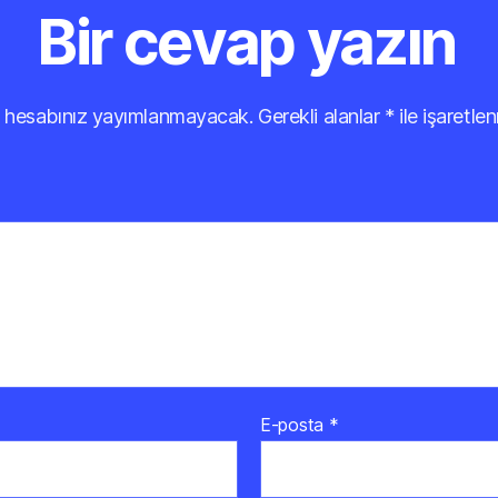
Bir cevap yazın
 hesabınız yayımlanmayacak.
Gerekli alanlar
*
ile işaretlen
E-posta
*