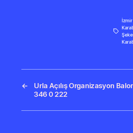
İzmi
Kara
Etiketler
Şeke
Kara
←
Urla Açılış Organizasyon Bal
346 0 222